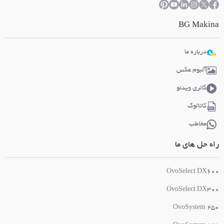
BG Makina
درباره ما
آلبوم عکس
گالری ویدئو
کاتالوگ
مخاطب
راه حل های ما
OvoSelect DX600
OvoSelect DX300
OvoSystem 250