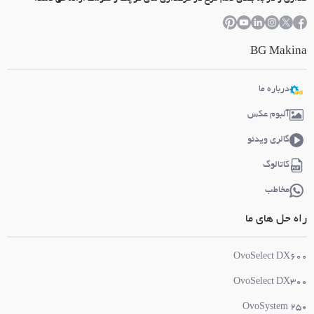
BG Makina
درباره ما
آلبوم عکس
گالری ویدئو
کاتالوگ
مخاطب
راه حل های ما
OvoSelect DX600
OvoSelect DX300
OvoSystem 250