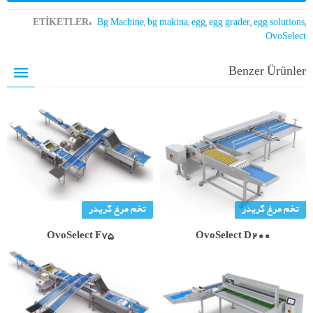
ETİKETLER:
Bg Machine
,
bg makina
,
egg
,
egg grader
,
egg solutions
,
OvoSelect
Benzer Ürünler
تخم مرغ گریدر
تخم مرغ گریدر
OvoSelect F75
OvoSelect D200