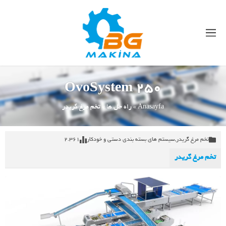
OvoSystem 250
Anasayfa
»
راه حل ها
»
تخم مرغ گریدر
تخم مرغ گریدر
,
سیستم های بسته بندی دستی و خودکار
2.361
تخم مرغ گریدر