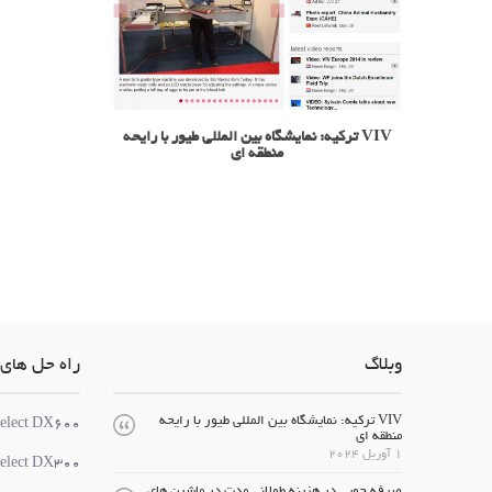
VIV ترکیه: نمایشگاه بین المللی طیور با رایحه
منطقه ای
وبلاگ
راه حل های 
VIV ترکیه: نمایشگاه بین المللی طیور با رایحه
elect DX600
منطقه ای
1 آوریل 2024
elect DX300
صرفه جویی در هزینه طولانی مدت در ماشین های