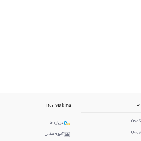
ما
BG Makina
OvoS
درباره ما
OvoS
آلبوم عکس