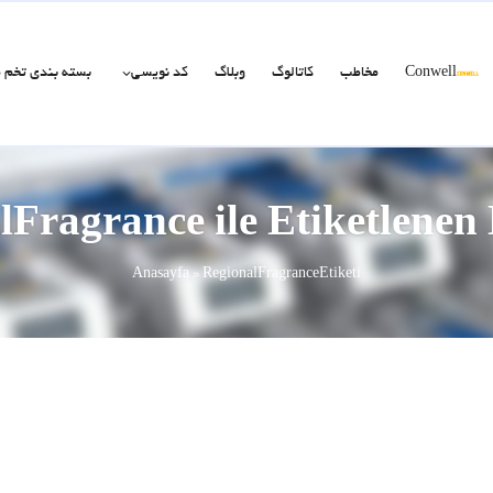
Conwell
مخاطب
کاتالوگ
وبلاگ
کد نویسی
بسته بندی تخم 
lFragrance ile Etiketlenen
Anasayfa
»
RegionalFragranceEtiketi